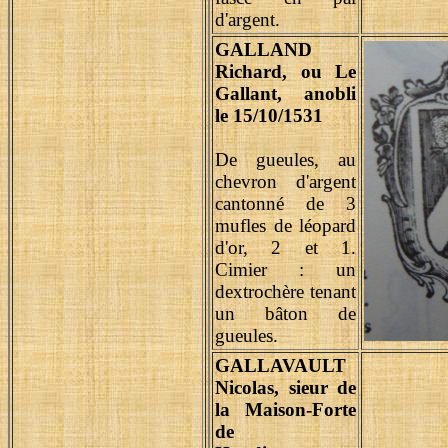
d'argent.
GALLAND
Richard, ou Le
Gallant, anobli
le 15/10/1531
De gueules, au
chevron d'argent
cantonné de 3
mufles de léopard
d'or, 2 et 1.
Cimier : un
dextrochère tenant
un bâton de
gueules.
GALLAVAULT
Nicolas, sieur de
la Maison-Forte
de