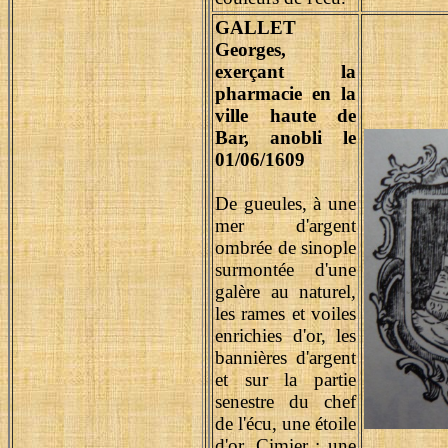
GALLET
Georges,
exerçant la
pharmacie en la
ville haute de
Bar, anobli le
01/06/1609
De gueules, à une
mer d'argent
ombrée de sinople
surmontée d'une
galère au naturel,
les rames et voiles
enrichies d'or, les
bannières d'argent
et sur la partie
senestre du chef
de l'écu, une étoile
d'or. Cimier : une