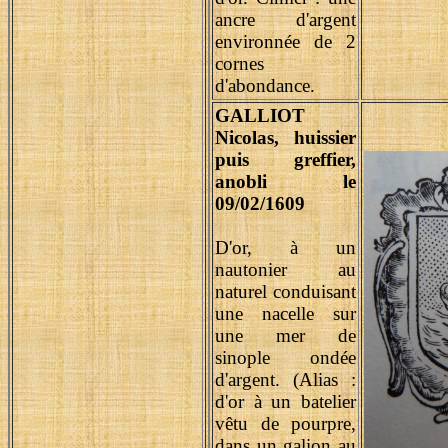
ancre d'argent
environnée de 2
cornes
d'abondance.
GALLIOT
Nicolas, huissier
puis greffier,
anobli le
09/02/1609
D'or, à un
nautonier au
naturel conduisant
une nacelle sur
une mer de
sinople ondée
d'argent. (Alias :
d'or à un batelier
vêtu de pourpre,
dans un galion au