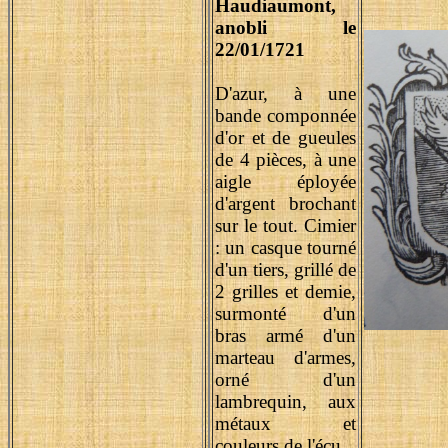
Haudiaumont,
anobli le
22/01/1721
D'azur, à une
bande componnée
d'or et de gueules
de 4 pièces, à une
aigle éployée
d'argent brochant
sur le tout. Cimier
: un casque tourné
d'un tiers, grillé de
2 grilles et demie,
surmonté d'un
bras armé d'un
marteau d'armes,
orné d'un
lambrequin, aux
métaux et
couleurs de l'écu.