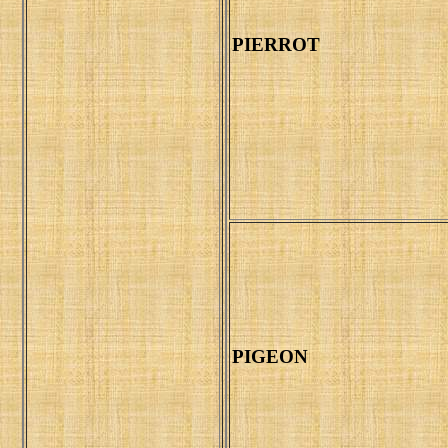
PIERROT
PIGEON