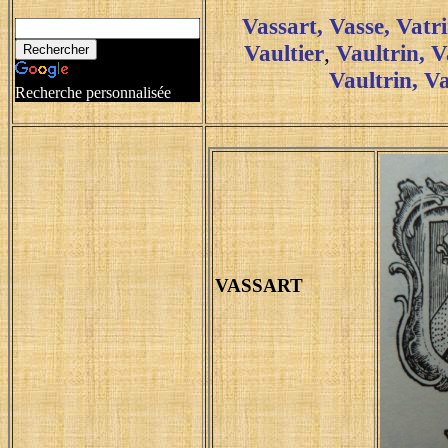
Vassart, Vasse
,
Vatr
Vaultier
,
Vaultrin
,
V
Vaultrin
, V
Recherche personnalisée
VASSART